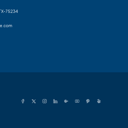
 TX-75234
ge.com