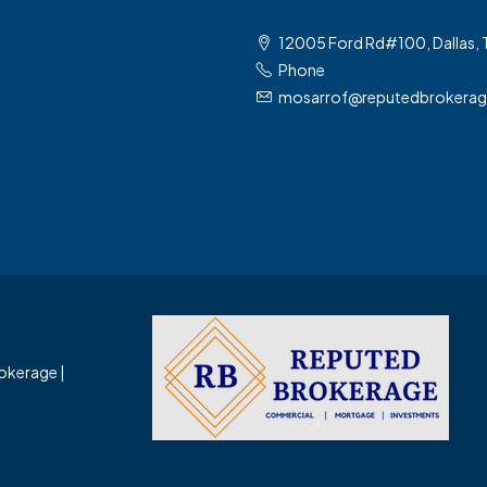
12005 Ford Rd#100, Dallas,
Phone
mosarrof@reputedbrokera
okerage |