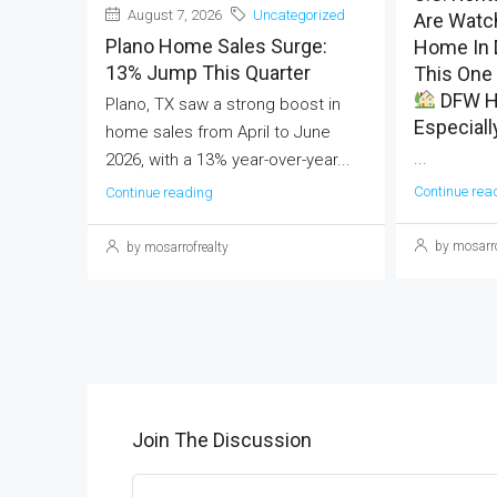
August 7, 2026
Uncategorized
Are Watch
Plano Home Sales Surge:
Home In 
13% Jump This Quarter
This One 
DFW H
Plano, TX saw a strong boost in
Especiall
home sales from April to June
...
2026, with a 13% year-over-year...
Continue rea
Continue reading
by mosarro
by mosarrofrealty
Join The Discussion