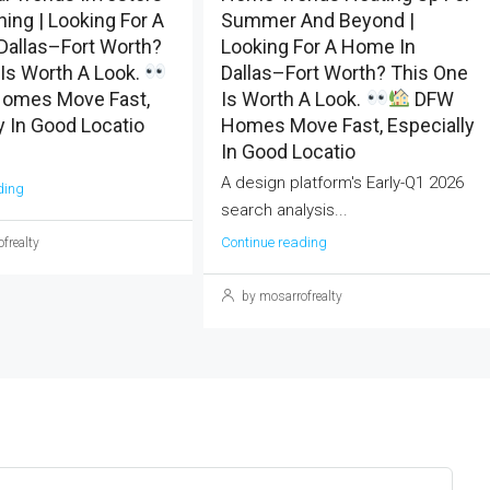
ing | Looking For A
Summer And Beyond |
Dallas–Fort Worth?
Looking For A Home In
Is Worth A Look.
Dallas–Fort Worth? This One
omes Move Fast,
Is Worth A Look.
DFW
y In Good Locatio
Homes Move Fast, Especially
In Good Locatio
A design platform's Early-Q1 2026
ding
search analysis...
Continue reading
frealty
by mosarrofrealty