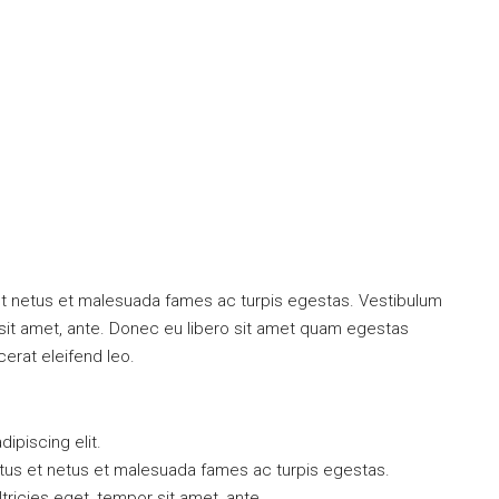
$437,990
ew
1528
go, IL 60620, USA
1528, Raleigh Drive, Carrollton, Denton County,
Texas, 75007, United States
et netus et malesuada fames ac turpis egestas. Vestibulum
9
sqft
r sit amet, ante. Donec eu libero sit amet quam egestas
3
2
2
1850
sqft
RESIDENTIAL
cerat eleifend leo.
ipiscing elit.
ctus et netus et malesuada fames ac turpis egestas.
ltricies eget, tempor sit amet, ante.