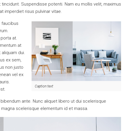
 tincidunt. Suspendisse potenti. Nam eu mollis velit, maximus
t imperdiet risus pulvinar vitae.
 faucibus
trum.
 porta at.
dimentum at
t aliquam dui.
us ex sem,
mus non justo
Aenean vel ex
uris.
Caption text
est.
tus bibendum ante. Nunc aliquet libero ut dui scelerisque
ec magna scelerisque elementum id et massa.