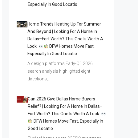
Especially In Good Locatio
Home Trends Heating Up For Summer
And Beyond | Looking For A Home In
Dallas–Fort Worth? This One Is Worth A
Look.
DFW Homes Move Fast,
Especially In Good Locatio
A design platform's Early-Q1 2026
search analysis highlighted eight
directions,…
Can 2026 Give Dallas Home Buyers
Relief? | Looking For A Home In Dallas–
Fort Worth? This One Is Worth A Look.
DFW Homes Move Fast, Especially In
Good Locatio