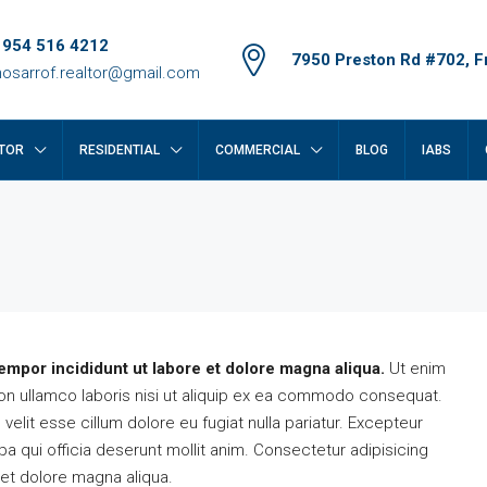
 954 516 4212
7950 Preston Rd #702, Fr
osarrof.realtor@gmail.com
TOR
RESIDENTIAL
COMMERCIAL
BLOG
IABS
empor incididunt ut labore et dolore magna aliqua.
Ut enim
on ullamco laboris nisi ut aliquip ex ea commodo consequat.
 velit esse cillum dolore eu fugiat nulla pariatur. Excepteur
pa qui officia deserunt mollit anim. Consectetur adipisicing
 et dolore magna aliqua.