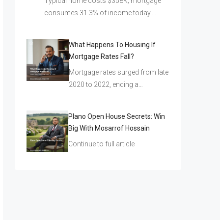
Typical home costs $358K; mortgage
consumes 31.3% of income today.…
What Happens To Housing If
Mortgage Rates Fall?
Mortgage rates surged from late
2020 to 2022, ending a…
Plano Open House Secrets: Win
Big With Mosarrof Hossain
Continue to full article