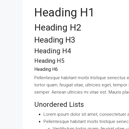
Heading H1
Heading H2
Heading H3
$11,000
/mo
Heading H4
New Apartment Nice Vi
Heading H5
Heading H6
8100 S Ashland Ave, Chica
Pellentesque habitant morbi tristique senectus 
3
1
1
178
APARTMENT
tortor quam, feugiat vitae, ultricies eget, tempo
semper. Aenean ultricies mi vitae est. Mauris pla
Unordered Lists
Lorem ipsum dolor sit amet, consectetuer ad
Pellentesque habitant morbi tristique sene
Vestibulum tortor quam, feugiat vitae, u