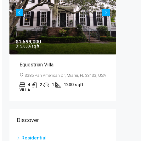
$1,599,000
$540,00
$15,000
/sq ft
$3,700
/sq 
Equestrian Villa
Renovat
3385 Pan American Dr, Miami, FL 33133, USA
194 Mer
10012, U
4
2
1
1200
sqft
VILLA
4
STUDIO
Discover
Residential