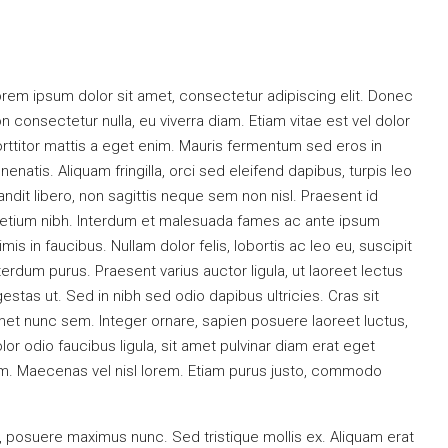
rem ipsum dolor sit amet, consectetur adipiscing elit. Donec
n consectetur nulla, eu viverra diam. Etiam vitae est vel dolor
rttitor mattis a eget enim. Mauris fermentum sed eros in
nenatis. Aliquam fringilla, orci sed eleifend dapibus, turpis leo
andit libero, non sagittis neque sem non nisl. Praesent id
etium nibh. Interdum et malesuada fames ac ante ipsum
imis in faucibus. Nullam dolor felis, lobortis ac leo eu, suscipit
terdum purus. Praesent varius auctor ligula, ut laoreet lectus
estas ut. Sed in nibh sed odio dapibus ultricies. Cras sit
et nunc sem. Integer ornare, sapien posuere laoreet luctus,
lor odio faucibus ligula, sit amet pulvinar diam erat eget
m. Maecenas vel nisl lorem. Etiam purus justo, commodo
t, posuere maximus nunc. Sed tristique mollis ex. Aliquam erat