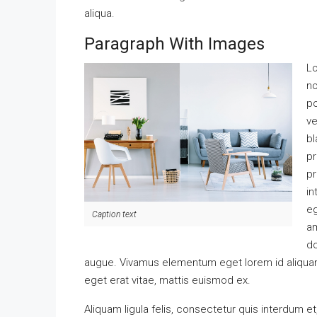
aliqua.
Paragraph With Images
Lo
no
po
ve
bl
pr
pr
in
eg
Caption text
am
do
augue. Vivamus elementum eget lorem id aliqua
eget erat vitae, mattis euismod ex.
Aliquam ligula felis, consectetur quis interdum e