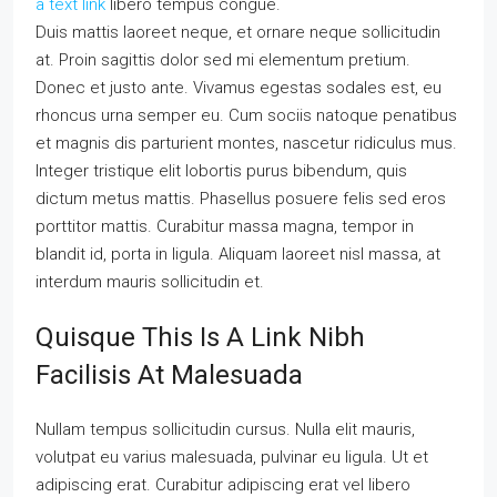
a text link
libero tempus congue.
Duis mattis laoreet neque, et ornare neque sollicitudin
at. Proin sagittis dolor sed mi elementum pretium.
Donec et justo ante. Vivamus egestas sodales est, eu
rhoncus urna semper eu. Cum sociis natoque penatibus
et magnis dis parturient montes, nascetur ridiculus mus.
Integer tristique elit lobortis purus bibendum, quis
dictum metus mattis. Phasellus posuere felis sed eros
porttitor mattis. Curabitur massa magna, tempor in
blandit id, porta in ligula. Aliquam laoreet nisl massa, at
interdum mauris sollicitudin et.
Quisque This Is A Link Nibh
Facilisis At Malesuada
Nullam tempus sollicitudin cursus. Nulla elit mauris,
volutpat eu varius malesuada, pulvinar eu ligula. Ut et
adipiscing erat. Curabitur adipiscing erat vel libero