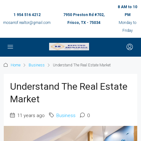
8 AM to 10
1 954 516 4212
7950 Preston Rd #702,
PM
mosarrof.realtor@gmail.com
Frisco, TX - 75034
Monday to
Friday
Home
Business
Understand The Real Estate Market
Understand The Real Estate
Market
11 years ago
Business
0