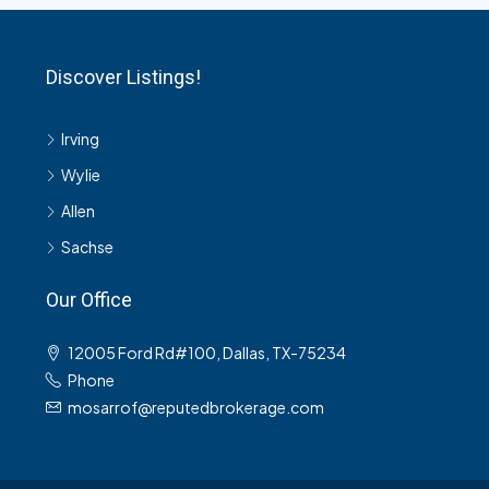
Discover Listings!
Irving
Wylie
Allen
Sachse
Our Office
12005 Ford Rd#100, Dallas, TX-75234
Phone
mosarrof@reputedbrokerage.com