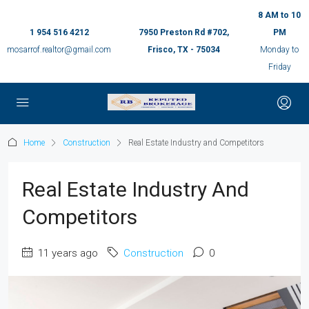
8 AM to 10
1 954 516 4212
7950 Preston Rd #702,
PM
mosarrof.realtor@gmail.com
Frisco, TX - 75034
Monday to
Friday
Home
Construction
Real Estate Industry and Competitors
Real Estate Industry And
Competitors
11 years ago
Construction
0