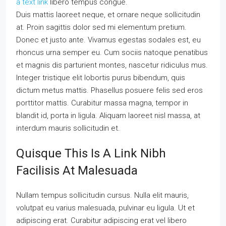
a text link
libero tempus congue.
Duis mattis laoreet neque, et ornare neque sollicitudin
at. Proin sagittis dolor sed mi elementum pretium.
Donec et justo ante. Vivamus egestas sodales est, eu
rhoncus urna semper eu. Cum sociis natoque penatibus
et magnis dis parturient montes, nascetur ridiculus mus.
Integer tristique elit lobortis purus bibendum, quis
dictum metus mattis. Phasellus posuere felis sed eros
porttitor mattis. Curabitur massa magna, tempor in
blandit id, porta in ligula. Aliquam laoreet nisl massa, at
interdum mauris sollicitudin et.
Quisque This Is A Link Nibh
Facilisis At Malesuada
Nullam tempus sollicitudin cursus. Nulla elit mauris,
volutpat eu varius malesuada, pulvinar eu ligula. Ut et
adipiscing erat. Curabitur adipiscing erat vel libero