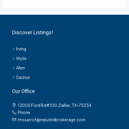
Discover Listings!
Irving
Wylie
Allen
Sachse
Our Office
12005 Ford Rd#100, Dallas, TX-75234
Phone
mosarrof@reputedbrokerage.com