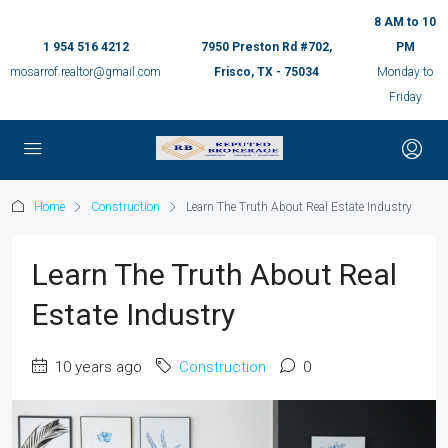
8 AM to 10
1 954 516 4212
7950 Preston Rd #702,
PM
mosarrof.realtor@gmail.com
Frisco, TX - 75034
Monday to
Friday
Home
Construction
Learn The Truth About Real Estate Industry
Learn The Truth About Real
Estate Industry
10 years ago
Construction
0