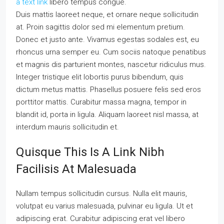
a text link
libero tempus congue.
Duis mattis laoreet neque, et ornare neque sollicitudin
at. Proin sagittis dolor sed mi elementum pretium.
Donec et justo ante. Vivamus egestas sodales est, eu
rhoncus urna semper eu. Cum sociis natoque penatibus
et magnis dis parturient montes, nascetur ridiculus mus.
Integer tristique elit lobortis purus bibendum, quis
dictum metus mattis. Phasellus posuere felis sed eros
porttitor mattis. Curabitur massa magna, tempor in
blandit id, porta in ligula. Aliquam laoreet nisl massa, at
interdum mauris sollicitudin et.
Quisque This Is A Link Nibh
Facilisis At Malesuada
Nullam tempus sollicitudin cursus. Nulla elit mauris,
volutpat eu varius malesuada, pulvinar eu ligula. Ut et
adipiscing erat. Curabitur adipiscing erat vel libero