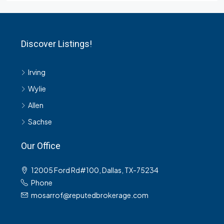
Discover Listings!
Irving
Wylie
Allen
Sachse
Our Office
12005 Ford Rd#100, Dallas, TX-75234
Phone
mosarrof@reputedbrokerage.com