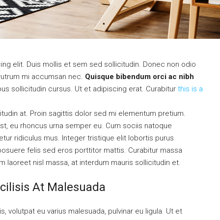
ng elit. Duis mollis et sem sed sollicitudin. Donec non odio
is rutrum mi accumsan nec.
Quisque bibendum orci ac nibh
s sollicitudin cursus. Ut et adipiscing erat. Curabitur
this is a
itudin at. Proin sagittis dolor sed mi elementum pretium.
st, eu rhoncus urna semper eu. Cum sociis natoque
r ridiculus mus. Integer tristique elit lobortis purus
osuere felis sed eros porttitor mattis. Curabitur massa
am laoreet nisl massa, at interdum mauris sollicitudin et.
cilisis At Malesuada
s, volutpat eu varius malesuada, pulvinar eu ligula. Ut et