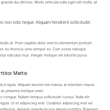
ravida dui ultricies. Morbi vehicula nulla eget elit mollis, at
ec non odio neque. Aliquam hendrerit sollicitudin
itudin at. Proin sagittis dolor sed mi elementum pretium.
st, eu rhoncus urna semper eu. Cum sociis natoque
r ridiculus mus. Integer tristique elit lobortis purus
ttitor Mattis
a in ligula. Aliquam laoreet nisl massa, at interdum mauris
l at, pharetra tristique enim.
orci congue. Nullam tempus sollicitudin cursus. Nulla elit
igula. Ut et adipiscing erat. Curabitur adipiscing erat vel
tibulum. Aenean gravida mi non aliquet porttitor. Praesent