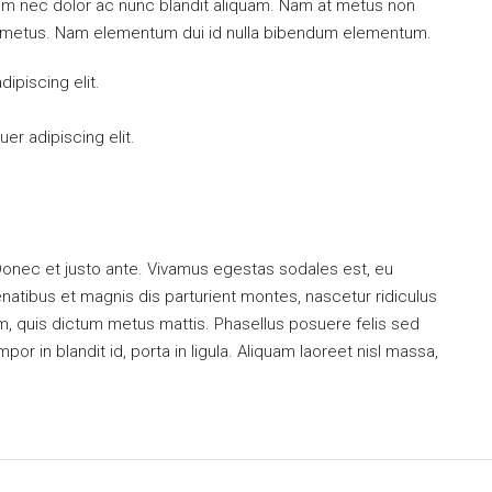
ulum nec dolor ac nunc blandit aliquam. Nam at metus non
mi metus. Nam elementum dui id nulla bibendum elementum.
ipiscing elit.
er adipiscing elit.
Donec et justo ante. Vivamus egestas sodales est, eu
tibus et magnis dis parturient montes, nascetur ridiculus
um, quis dictum metus mattis. Phasellus posuere felis sed
or in blandit id, porta in ligula. Aliquam laoreet nisl massa,