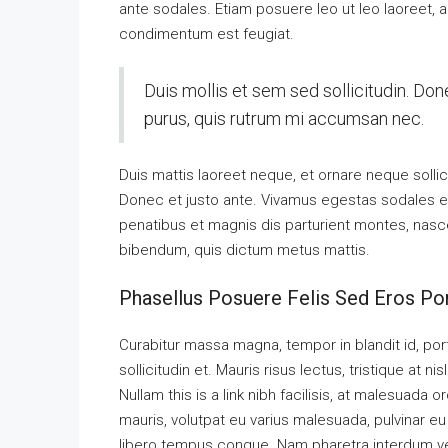
ante sodales. Etiam posuere leo ut leo laoreet, a g
condimentum est feugiat.
Duis mollis et sem sed sollicitudin. Don
purus, quis rutrum mi accumsan nec.
Duis mattis laoreet neque, et ornare neque sollic
Donec et justo ante. Vivamus egestas sodales e
penatibus et magnis dis parturient montes, nascetu
bibendum, quis dictum metus mattis.
Phasellus Posuere Felis Sed Eros Por
Curabitur massa magna, tempor in blandit id, port
sollicitudin et. Mauris risus lectus, tristique at nis
Nullam this is a link nibh facilisis, at malesuada 
mauris, volutpat eu varius malesuada, pulvinar eu l
libero tempus congue. Nam pharetra interdum ves